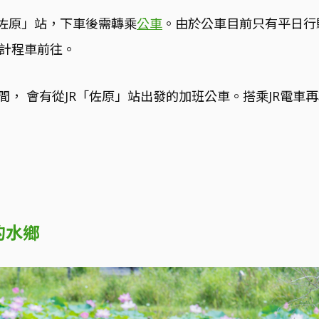
「佐原」站，下車後需轉乘
公車
。由於公車目前只有平日行
的計程車前往。
， 會有從JR「佐原」站出發的加班公車。搭乘JR電車
的水鄉