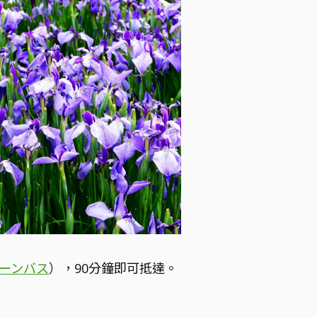
ーンバス
），90分鐘即可抵達。