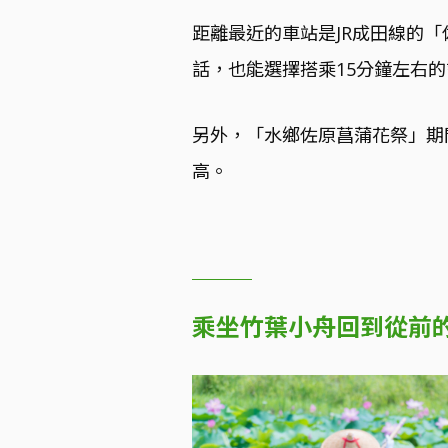
距離最近的車站是JR成田線的
話，也能選擇搭乘15分鐘左右
另外，「水鄉佐原菖蒲花祭」期間
高。
乘坐竹葉小舟回到從前