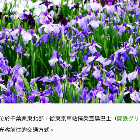
位於千葉縣東北部，從東京車站搭乘直達巴士（
関鉄グリ
光客前往的交通方式。