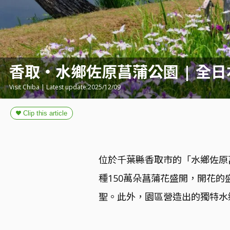
香取・水鄉佐原菖蒲公園 | 全
Visit Chiba | Latest update:2025/12/09
位於千葉縣香取市的「水鄉佐原
種150萬朵菖蒲花盛開，開花
聖。此外，園區營造出的獨特水