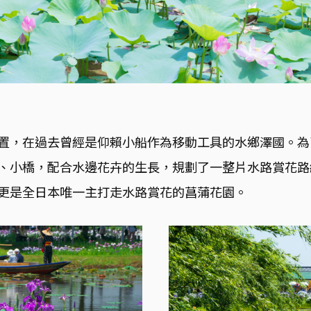
置，在過去曾經是仰賴小船作為移動工具的水鄉澤國。為
、小橋，配合水邊花卉的生長，規劃了一整片水路賞花路
更是全日本唯一主打走水路賞花的菖蒲花園。