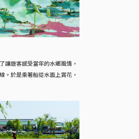
了讓遊客感受當年的水鄉風情，
線。於是乘著船從水面上賞花，