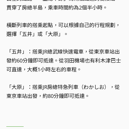
貫穿了房總半島，乘車時間約為2個半小時。
橫斷列車的搭乘起點，可以根據自己的行程規劃，
選擇「五井」或「大原」。
「五井」：搭乘JR總武線快速電車，從東京車站出
發約60分鐘即可抵達。從羽田機場也有利木津巴士
可直達，大概1小時左右的車程。
「大原」：搭乘JR房總特急列車（わかしお），從
東京車站出發，約80分鐘即可抵達。