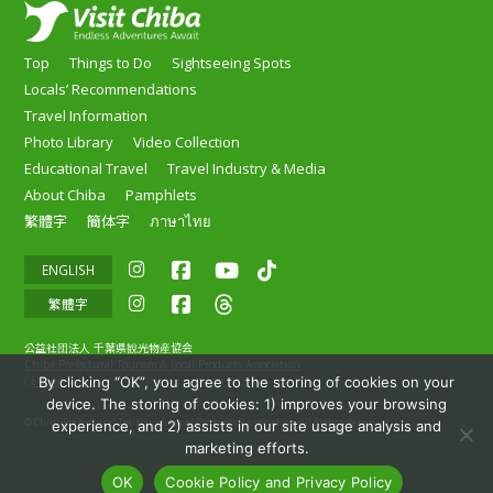
Top
Things to Do
Sightseeing Spots
Locals’ Recommendations
Travel Information
Photo Library
Video Collection
Educational Travel
Travel Industry & Media
About Chiba
Pamphlets
繁體字
簡体字
ภาษาไทย
ENGLISH
繁體字
公益社団法人 千葉県観光物産協会
Chiba Prefectural Tourism & Local Products Association
By clicking “OK”, you agree to the storing of cookies on your
(
E-mail
)
device. The storing of cookies: 1) improves your browsing
© Chiba Prefectural Tourism & Local Products Association All Rights Reserved.
experience, and 2) assists in our site usage analysis and
marketing efforts.
OK
Cookie Policy and Privacy Policy