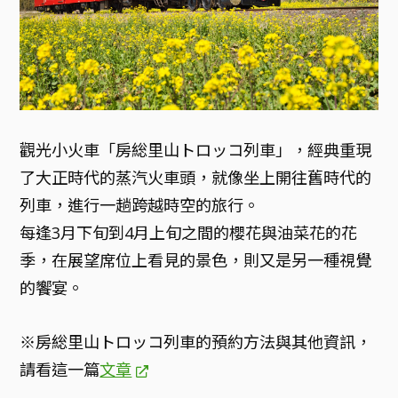
觀光小火車「房総里山トロッコ列車」，經典重現
了大正時代的蒸汽火車頭，就像坐上開往舊時代的
列車，進行一趟跨越時空的旅行。
每逢3月下旬到4月上旬之間的櫻花與油菜花的花
季，在展望席位上看見的景色，則又是另一種視覺
的饗宴。
※房総里山トロッコ列車的預約方法與其他資訊，
請看這一篇
文章