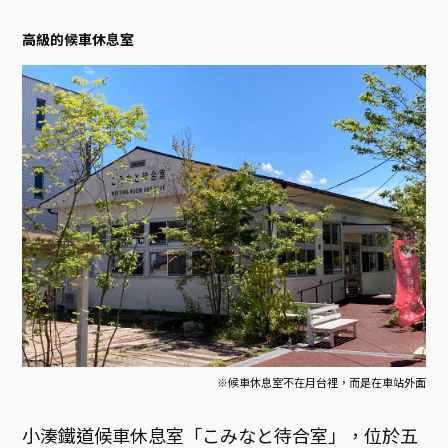
高級的候車休息室
※候車休息室不在月台裡，而是在車站外面
小湊鐵道候車休息室「こみなと待合室」，位於五