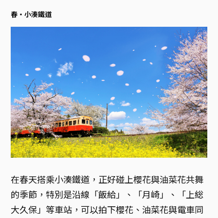
春・小湊鐵道
在春天搭乘小湊鐵道，正好碰上櫻花與油菜花共舞
的季節，特別是沿線「飯給」、「月崎」、「上総
大久保」等車站，可以拍下櫻花、油菜花與電車同