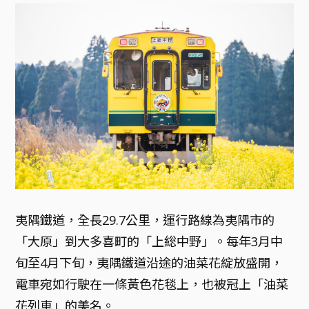
夷隅鐵道，全長29.7公里，運行路線為夷隅市的
「大原」到大多喜町的「上総中野」。每年3月中
旬至4月下旬，夷隅鐵道沿途的油菜花綻放盛開，
電車宛如行駛在一條黃色花毯上，也被冠上「油菜
花列車」的美名。