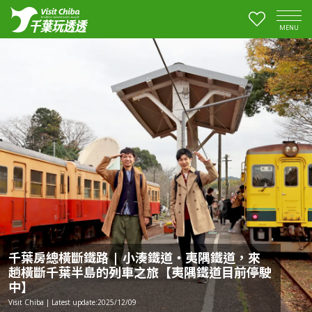
MENU
千葉房總橫斷鐵路 | 小湊鐵道・夷隅鐵道，來
趟橫斷千葉半島的列車之旅【夷隅鐵道目前停駛
中】
Visit Chiba | Latest update:2025/12/09