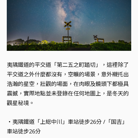
夷隅鐵道的平交道「第二五之町踏切」，這裡除了
平交道之外什麼都沒有，空曠的場景，意外襯托出
浩瀚的星空，壯觀的場面，在肉眼及鏡頭下都極具
震撼，實際地點並未登錄在任何地圖上，是冬天的
觀星秘境。
・夷隅鐵道「上総中川」車站徒步26分 /「国吉」
車站徒步26分