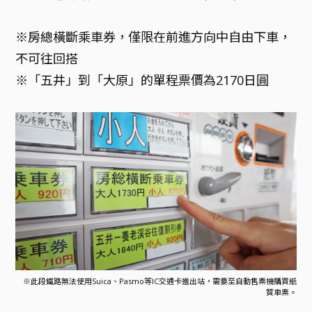
※房總橫斷乘車券，僅限在前進方向中自由下車，
不可往回搭
※「五井」到「大原」的單程票價為2170日圓
※此段鐵路無法使用Suica、Pasmo等IC交通卡進出站，需要至自動售票機購買紙
質車票。