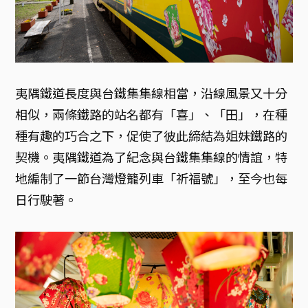
夷隅鐵道長度與台鐵集集線相當，沿線風景又十分
相似，兩條鐵路的站名都有「喜」、「田」，在種
種有趣的巧合之下，促使了彼此締結為姐妹鐵路的
契機。夷隅鐵道為了紀念與台鐵集集線的情誼，特
地編制了一節台灣燈籠列車「祈福號」，至今也每
日行駛著。