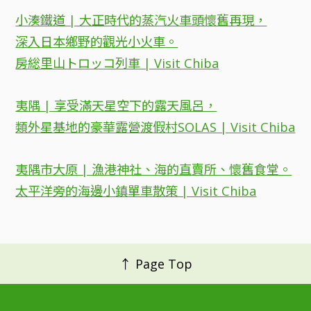
小湊鐵道 | 大正時代的蒸汽火車頭懷舊再現，
深入日本鄉野的觀光小火車。
房総里山トロッコ列車 | Visit Chiba
夷隅 | 享受滿天星空下的露天風呂，
類外星基地的豪華露營渡假村SOLAS | Visit Chiba
夷隅市大原 | 漁港神社、海的直賣所、懷舊食堂。
太平洋旁的海邊小鎮單車散策 | Visit Chiba
↑ Page Top