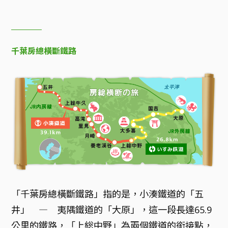
千葉房總橫斷鐵路
「千葉房總橫斷鐵路」指的是，小湊鐵道的「五
井」 ― 夷隅鐵道的「大原」，這一段長達65.9
公里的鐵路，「上総中野」為兩個鐵道的銜接點，