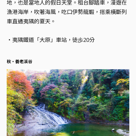
地，也是當地人的假日天堂。租台腳踏車，漫遊在
漁港海岸，吹著海風，吃口伊勢龍蝦，搭乘橫斷列
車直通夷隅的夏天。
・夷隅鐵道「大原」車站，徒歩20分
秋・養老溪谷