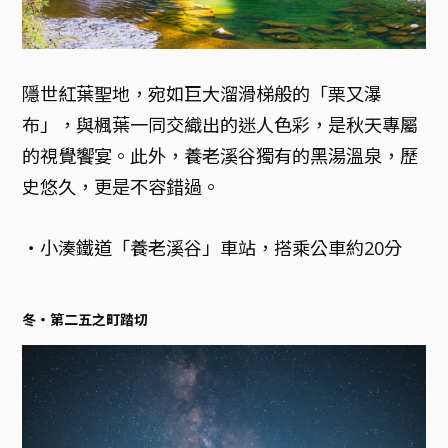
隱世紅葉聖地，宛如巨大溜滑梯般的「栗又瀑
布」，與楓葉一同交織出的迷人色彩，是秋天專屬
的視覺饗宴。此外，養老溪谷獨有的黑湯溫泉，歷
史悠久，更是不容錯過。
・小湊鐵道「養老溪谷」車站，搭乘公車約20分
冬・第二五之町踏切