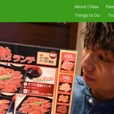
About Chiba
Pam
Things to Do
Tr