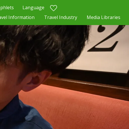
phlets
Language
avel Information
Travel Industry
Media Libraries