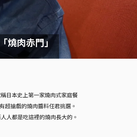
廳「燒肉赤門」
號稱日本史上第一家燒肉式家庭餐
有超搶戲的燒肉醬料任君挑選。
葉人人都是吃這裡的燒肉長大的。