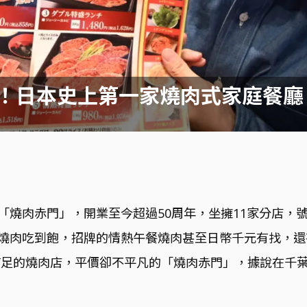
店！日本史上第一家燒肉式家庭餐
「燒肉赤門」，開業至今超過50周年，坐擁11家分店，
燒肉吃到飽，招牌的情熱午餐燒肉甚至日幣千元有找，還
滿足的燒肉店，平價卻不平凡的「燒肉赤門」，據說在千