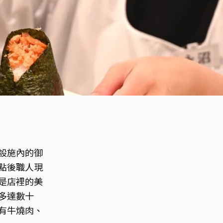
設施內的御
點後職人現
是店裡的美
多達數十
有牛燒肉、