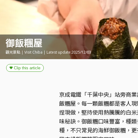
御飯糰屋
觀光景點 | Visit Chiba | Latest update:2025/12/03
京成電鐵「千葉中央」站旁商業
飯糰屋。每一顆飯糰都是客人現
捏現做，堅持使用熱騰騰的白米
味秘訣。御飯糰口味豐富，種類
種，不只常見的海鮮御飯糰，更