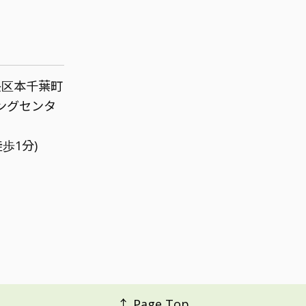
中央区本千葉町
ピングセンタ
歩1分)
↑ Page Top