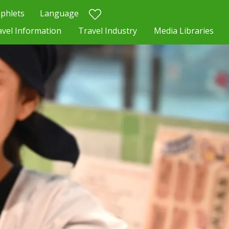
phlets
Language
avel Information
Travel Industry
Media Libraries