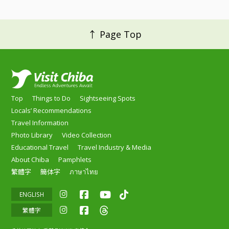
↑ Page Top
Top
Things to Do
Sightseeing Spots
Locals’ Recommendations
Travel Information
Photo Library
Video Collection
Educational Travel
Travel Industry & Media
About Chiba
Pamphlets
繁體字
簡体字
ภาษาไทย
ENGLISH
繁體字